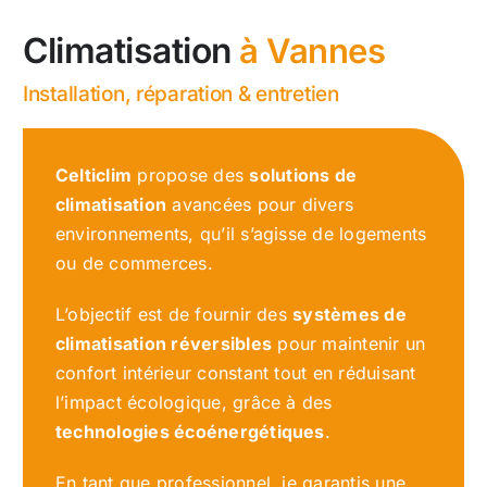
Climatisation
à Vannes
Installation, réparation & entretien
Celticlim
propose des
solutions de
climatisation
avancées pour divers
environnements, qu’il s’agisse de logements
ou de commerces.
L’objectif est de fournir des
systèmes de
climatisation réversibles
pour maintenir un
confort intérieur constant tout en réduisant
l’impact écologique, grâce à des
technologies écoénergétiques
.
En tant que professionnel, je garantis une